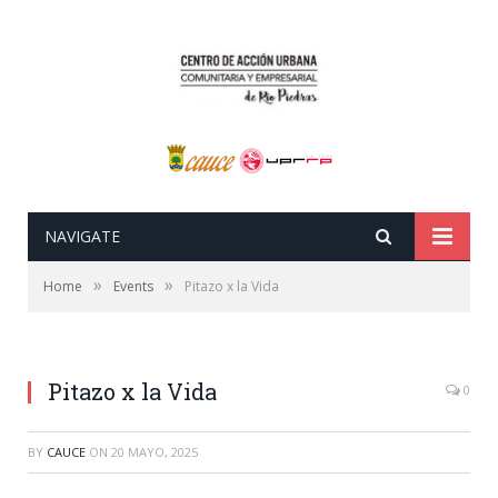
NAVIGATE
»
»
Home
Events
Pitazo x la Vida
Pitazo x la Vida
0
BY
CAUCE
ON
20 MAYO, 2025