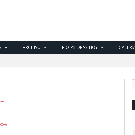
S
ARCHIVO
RÍO PIEDRAS HOY
GALERÍ
suso
2006)