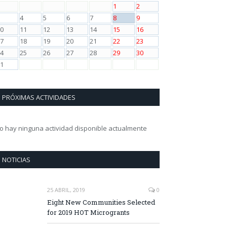
1
2
4
5
6
7
8
9
0
11
12
13
14
15
16
7
18
19
20
21
22
23
4
25
26
27
28
29
30
1
PRÓXIMAS ACTIVIDADES
o hay ninguna actividad disponible actualmente
NOTICIAS
25 ABRIL, 2019
0
Eight New Communities Selected
for 2019 HOT Microgrants