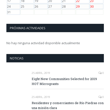
17
18
19
20
21
22
23
24
25
26
27
28
29
30
31
PRÓXIMAS ACTIVIDADES
No hay ninguna actividad disponible actualmente
NOTICIAS
25 ABRIL, 2019
0
Eight New Communities Selected for 2019
HOT Microgrants
25 ABRIL, 2019
0
Residentes y comerciantes de Río Piedras con
una misión clara