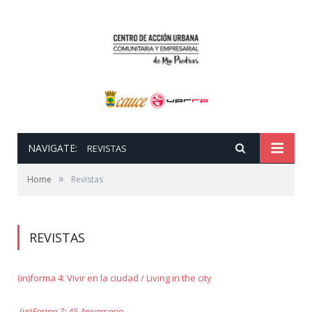
NAVIGATE:
REVISTAS
»
Home
Revistas
REVISTAS
(in)forma 4: Vivir en la ciudad / Living in the city
(i
n)Forma 7: 45 Aniversario