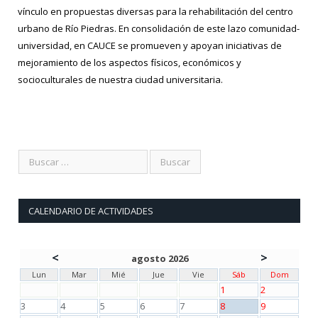
vínculo en propuestas diversas para la rehabilitación del centro
urbano de Río Piedras. En consolidación de este lazo comunidad-
universidad, en CAUCE se promueven y apoyan iniciativas de
mejoramiento de los aspectos físicos, económicos y
socioculturales de nuestra ciudad universitaria. ​
CALENDARIO DE ACTIVIDADES
<
>
agosto 2026
Lun
Mar
Mié
Jue
Vie
Sáb
Dom
1
2
3
4
5
6
7
8
9