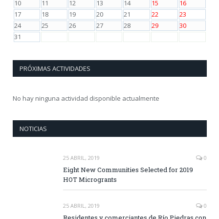
10
11
12
13
14
15
16
17
18
19
20
21
22
23
24
25
26
27
28
29
30
31
PRÓXIMAS ACTIVIDADES
No hay ninguna actividad disponible actualmente
NOTICIAS
25 ABRIL, 2019
0
Eight New Communities Selected for 2019
HOT Microgrants
25 ABRIL, 2019
0
Residentes y comerciantes de Río Piedras con