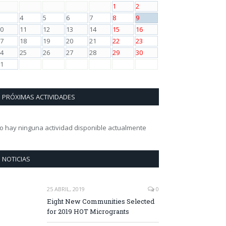
1
2
4
5
6
7
8
9
0
11
12
13
14
15
16
7
18
19
20
21
22
23
4
25
26
27
28
29
30
1
PRÓXIMAS ACTIVIDADES
o hay ninguna actividad disponible actualmente
NOTICIAS
25 ABRIL, 2019
0
Eight New Communities Selected
for 2019 HOT Microgrants