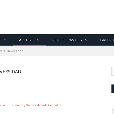
S
ARCHIVO
RÍO PIEDRAS HOY
GALERÍ
 la Universidad
VERSIDAD
ssa Lopez Quiñones y Dolores Miranda Gierbolini