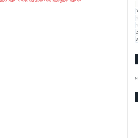
elevancia comunitaria por Alexandra Rodríguez Romero
3
1
1
2
3
N