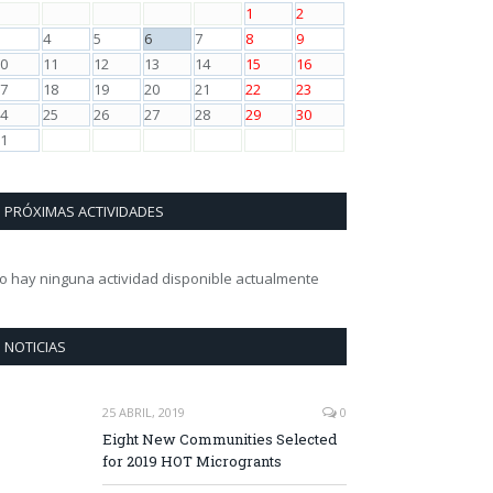
1
2
4
5
6
7
8
9
0
11
12
13
14
15
16
7
18
19
20
21
22
23
4
25
26
27
28
29
30
1
PRÓXIMAS ACTIVIDADES
o hay ninguna actividad disponible actualmente
NOTICIAS
25 ABRIL, 2019
0
Eight New Communities Selected
for 2019 HOT Microgrants