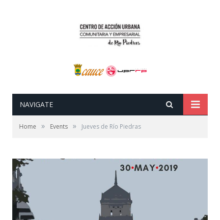
NAVIGATE
»
»
Home
Events
Jueves de Río Piedras