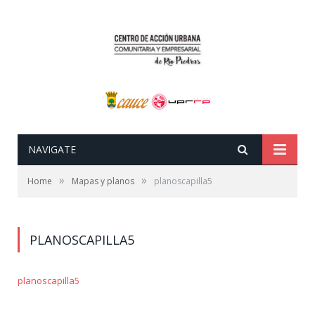
NAVIGATE
»
»
Home
Mapas y planos
planoscapilla5
PLANOSCAPILLA5
planoscapilla5