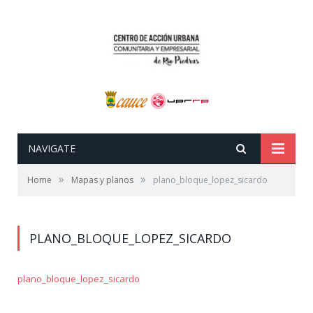
NAVIGATE
»
»
Home
Mapas y planos
plano_bloque_lopez_sicardo
PLANO_BLOQUE_LOPEZ_SICARDO
plano_bloque_lopez_sicardo