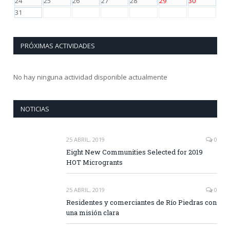
24
25
26
27
28
29
30
31
PRÓXIMAS ACTIVIDADES
No hay ninguna actividad disponible actualmente
NOTICIAS
25 ABRIL, 2019
0
Eight New Communities Selected for 2019
HOT Microgrants
25 ABRIL, 2019
0
Residentes y comerciantes de Río Piedras con
una misión clara